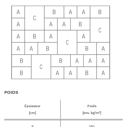
POIDS
Épaisseur
Poids
[cm]
[env. kg/m²]
8
180