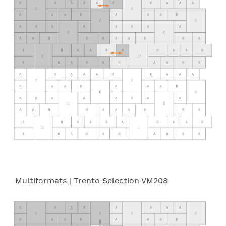
Multiformats
| Trento Selection VM208