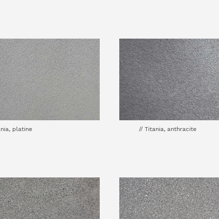
ania, platine
// Titania, anthracite