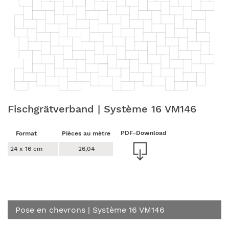
Fischgrätverband | Système 16 VM146
PDF-Download
Format
Pièces au mètre
24 x 16 cm
26,04
Pose en chevrons
| Système 16 VM146