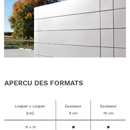
APERCU DES FORMATS
Longuer x Larguer
Épaisseur
Épaisseur
[cm]
8 cm
10 cm
16 x 16
■
■