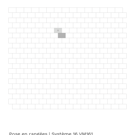
Pose en rangées
| Système 16 VM161