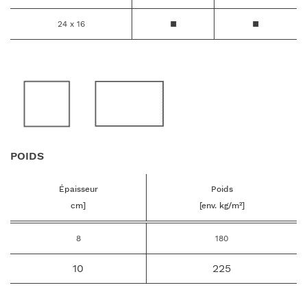
24 x 16
■
■
POIDS
Épaisseur
Poids
cm]
[env.
kg/m²]
8
180
10
225