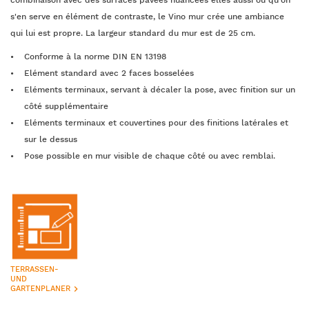
combinaison avec des surfaces pavées nuancées elles aussi ou qu'on
s'en serve en élément de contraste, le Vino mur crée une ambiance
qui lui est propre. La largeur standard du mur est de 25 cm.
Conforme à la norme DIN EN 13198
Elément standard avec 2 faces bosselées
Eléments terminaux, servant à décaler la pose, avec finition sur un
côté supplémentaire
Eléments terminaux et couvertines pour des finitions latérales et
sur le dessus
Pose possible en mur visible de chaque côté ou avec remblai.
TERRASSEN-
UND
keyboard_arrow_right
GARTENPLANER