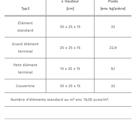
x Hauteur
Poids
Typ3
[cm]
[env. kg/pièce]
Élément
35 x 25 x 15
32
standard
Grand élément
25 x 25 x 15
22,9
terminal
Petit élément
10 x 25 x 15
9,1
terminal
Couvertine
35 x 25 x 15
32
Nombre d'éléments standard au m² env. 19,05 pces/m².