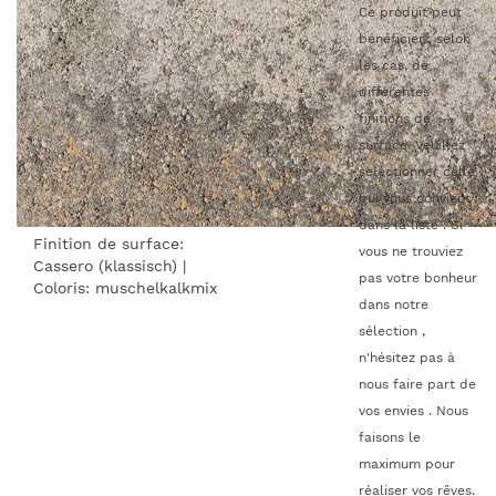
Ce produit peut
bénéficier , selon
les cas, de
différentes
finitions de
surface. Veuillez
selectionner celle
qui vous convient
dans la liste . Si
Finition de surface:
vous ne trouviez
Cassero (klassisch)
|
pas votre bonheur
Coloris:
muschelkalkmix
dans notre
sélection ,
n'hésitez pas à
nous faire part de
vos envies . Nous
faisons le
maximum pour
réaliser vos rêves.