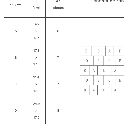
Schéma de rang
l
de
rangée
[cm]
pièces
14,2
A
x
8
17,8
17,8
B
x
7
17,8
21,4
C
x
7
17,8
24,9
D
x
8
17,8