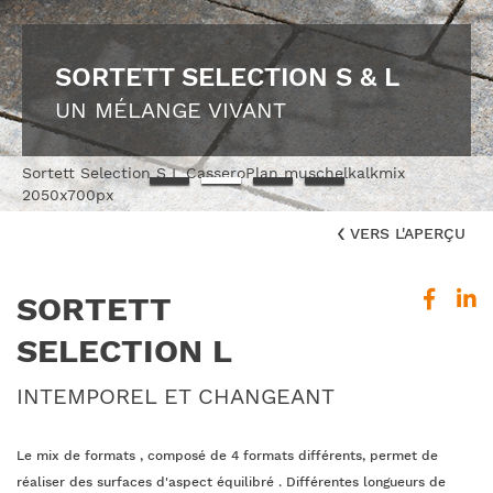
VELUTO
COMBINAISON
DOUX COMME LA SOIE
SOPHISTIQUÉE
SORTETT SELECTION L
SORTETT SELECTION S & L
INDIVIDUEL: NUANZA
UN MÉLANGE VIVANT
Sortett Selection S L CasseroPlan muschelkalkmix
2050x700px
VERS L'APERÇU
SORTETT
SELECTION L
INTEMPOREL ET CHANGEANT
Le mix de formats , composé de 4 formats différents, permet de
réaliser des surfaces d'aspect équilibré . Différentes longueurs de