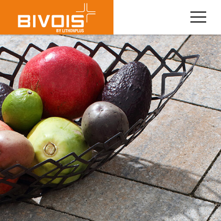
BEST
SORTETT
SELLER
SELECTION S, L & XL