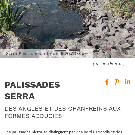
Serra Palisaden anthrazit 1920x1080px
Serra Palisaden steingrau 1920x1080px
VERS L'APERÇU
PALISSADES
SERRA
DES ANGLES ET DES CHANFREINS AUX
FORMES ADOUCIES
Les palissades Sierra se distinguent par des bords arrondis et des