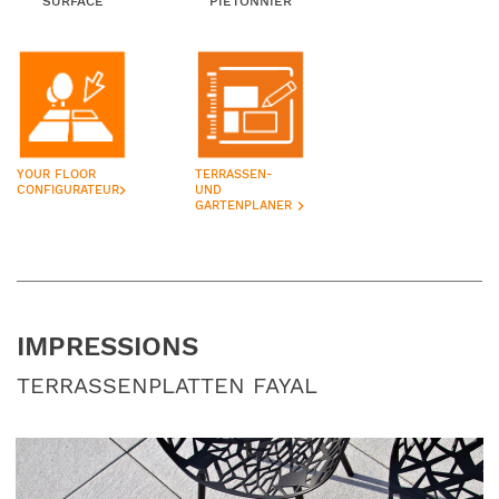
SURFACE
PIETONNIER
YOUR FLOOR
TERRASSEN-
keyboard_arrow_right
CONFIGURATEUR
UND
keyboard_arrow_right
GARTENPLANER
IMPRESSIONS
TERRASSENPLATTEN FAYAL